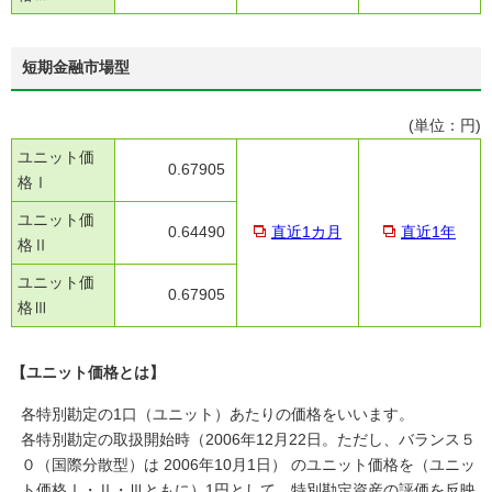
短期金融市場型
(単位：円)
ユニット価
0.67905
格Ⅰ
ユニット価
0.64490
直近1カ月
直近1年
格Ⅱ
ユニット価
0.67905
格Ⅲ
【ユニット価格とは】
各特別勘定の1口（ユニット）あたりの価格をいいます。
各特別勘定の取扱開始時（2006年12月22日。ただし、バランス５
０（国際分散型）は 2006年10月1日） のユニット価格を（ユニッ
ト価格Ⅰ・Ⅱ・Ⅲともに）1円として、特別勘定資産の評価を反映